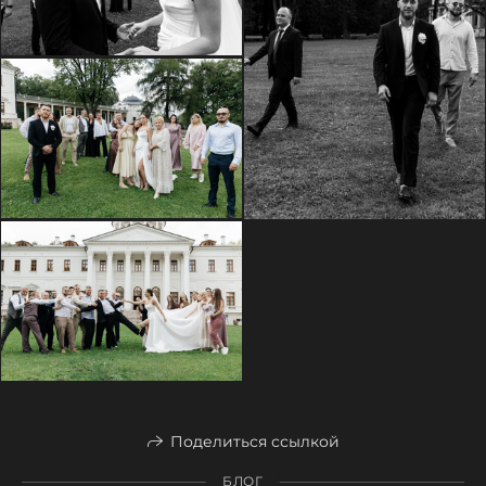
Поделиться ссылкой
БЛОГ