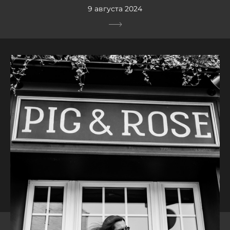
9 августа 2024