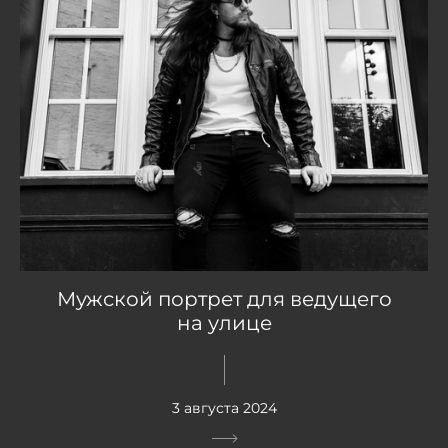
Мужской портрет для ведущего
на улице
3 августа 2024