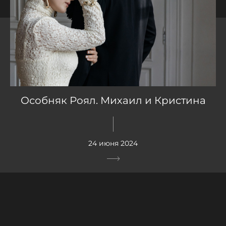
Особняк Роял. Михаил и Кристина
24 июня 2024