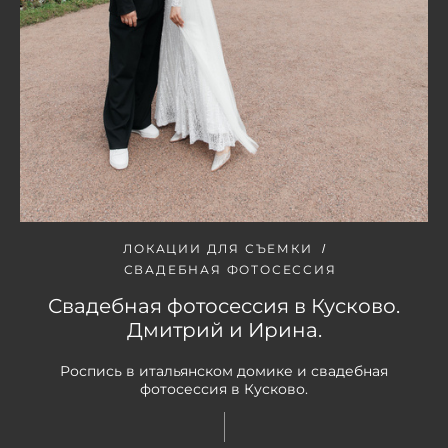
ЛОКАЦИИ ДЛЯ СЪЕМКИ
СВАДЕБНАЯ ФОТОСЕССИЯ
Свадебная фотосессия в Кусково.
Дмитрий и Ирина.
Роспись в итальянском домике и свадебная
фотосессия в Кусково.