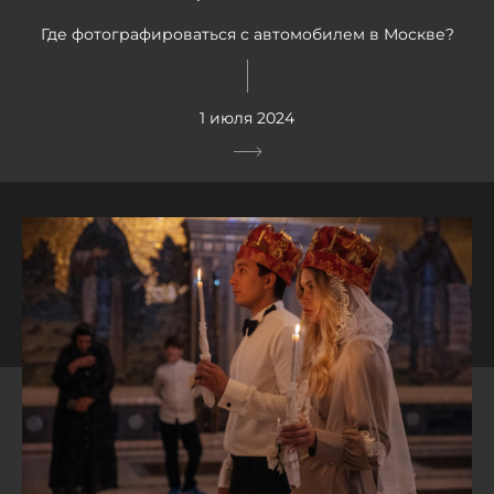
Где фотографироваться с автомобилем в Москве?
1 июля 2024