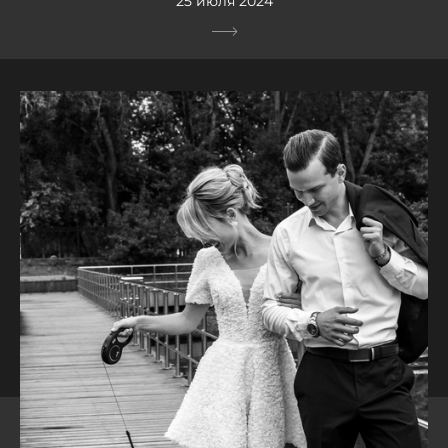
25 июля 2024