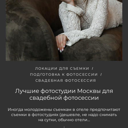
ЛОКАЦИИ ДЛЯ СЪЕМКИ
ПОДГОТОВКА К ФОТОСЕССИИ
СВАДЕБНАЯ ФОТОСЕССИЯ
Лучшие фотостудии Москвы для
свадебной фотосессии
Иногда молодожены съемкам в отеле предпочитают
съемки в фотостудиях (дешевле, не надо снимать
на сутки, обычно отели...