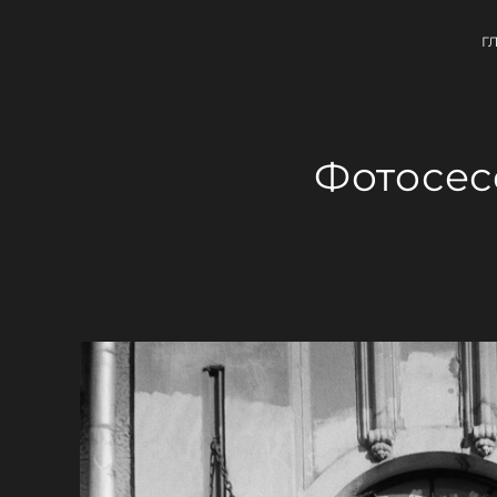
Г
Фотосес