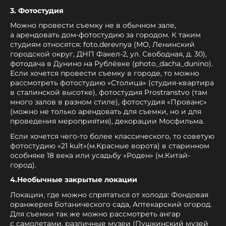
3. Фотостудия
Можно провести съемку не в обычном зале,
а арендовать дом-фотостудию за городом. К таким
студиям относятся: foto.derevnya (МО, Ленинский
городской округ, ДНП Факел-2, ул. Свободная, д. 30),
фотодача в Дунино на Рублёвке (photo_dacha_dunino).
Если хочется провести съемку в городе, то можно
рассмотреть фотостудию «Столица» (студия-квартира
в сталинской высотке), фотостудия Prostranstvo (там
много залов в разном стиле), фотостудия «Прованс»
(можно не только арендовать для съемки, но и для
проведения мероприятия), декорации Мосфильма.
Если хочется чего-то более классического, то советую
фотостудию «21 kult»(м.Красные ворота) в старинном
особняке 18 века или усадьбу «Роден» (м.Китай-
город).
4.Необычные закрытые локации
Локации, где можно спрятаться от холода: Фондовая
оранжерея Ботанического сада, Аптекарский огород.
Для съемки так же можно рассмотреть ангар
с самолетами, различные музеи (Пушкинский музей