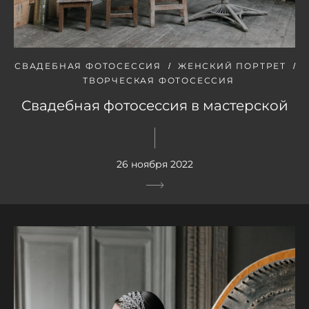
СВАДЕБНАЯ ФОТОСЕССИЯ
ЖЕНСКИЙ ПОРТРЕТ
ТВОРЧЕСКАЯ ФОТОСЕССИЯ
Свадебная фотосессия в мастерской
26 ноября 2022