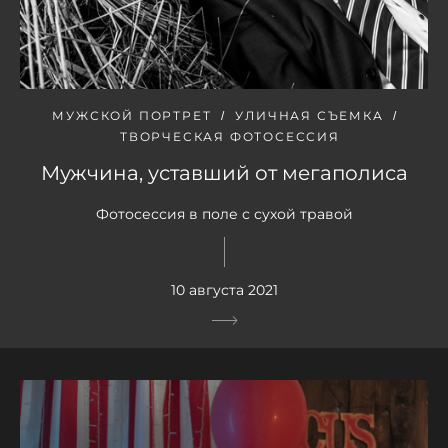
МУЖСКОЙ ПОРТРЕТ
УЛИЧНАЯ СЪЕМКА
ТВОРЧЕСКАЯ ФОТОСЕССИЯ
Мужчина, уставший от мегаполиса
Фотосессия в поле с сухой травой
10 августа 2021