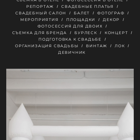
РЕПОРТАЖ
СВАДЕБНЫЕ ПЛАТЬЯ
СВАДЕБНЫЙ САЛОН
БАЛЕТ
ФОТОГРАФ
МЕРОПРИЯТИЯ
ПЛОЩАДКИ
ДЕКОР
ФОТОСЕССИЯ ДЛЯ ДВОИХ
СЪЕМКА ДЛЯ БРЕНДА
БУРЛЕСК
КОНЦЕРТ
ПОДГОТОВКА К СВАДЬБЕ
ОРГАНИЗАЦИЯ СВАДЬБЫ
ВИНТАЖ
ЛОК
ДЕВИЧНИК