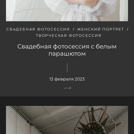
СВАДЕБНАЯ ФОТОСЕССИЯ
ЖЕНСКИЙ ПОРТРЕТ
ТВОРЧЕСКАЯ ФОТОСЕССИЯ
Свадебная фотосессия с белым
парашютом
13 февраля 2023