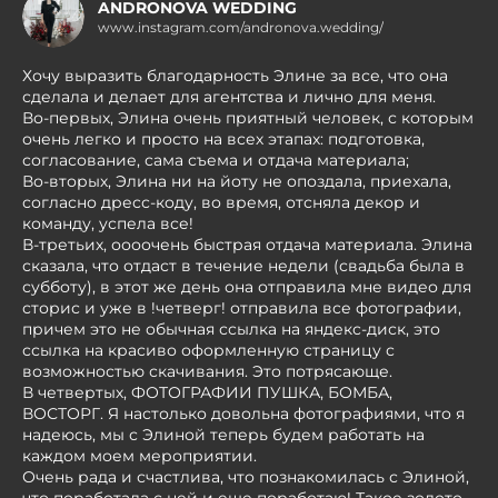
ANDRONOVA WEDDING
www.instagram.com/andronova.wedding/
Хочу выразить благодарность Элине за все, что она
сделала и делает для агентства и лично для меня.
Во-первых, Элина очень приятный человек, с которым
очень легко и просто на всех этапах: подготовка,
согласование, сама съема и отдача материала;
Во-вторых, Элина ни на йоту не опоздала, приехала,
согласно дресс-коду, во время, отсняла декор и
команду, успела все!
В-третьих, оооочень быстрая отдача материала. Элина
сказала, что отдаст в течение недели (свадьба была в
субботу), в этот же день она отправила мне видео для
сторис и уже в !четверг! отправила все фотографии,
причем это не обычная ссылка на яндекс-диск, это
ссылка на красиво оформленную страницу с
возможностью скачивания. Это потрясающе.
В четвертых, ФОТОГРАФИИ ПУШКА, БОМБА,
ВОСТОРГ. Я настолько довольна фотографиями, что я
надеюсь, мы с Элиной теперь будем работать на
каждом моем мероприятии.
Очень рада и счастлива, что познакомилась с Элиной,